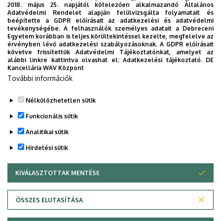
2018. május 25. napjától kötelezően alkalmazandó Általános
16:00
Mesterek és tanítványok kiállítása
Adatvédelmi Rendelet alapján felülvizsgálta folyamatait és
beépítette a GDPR előírásait az adatkezelési és adatvédelmi
2026. május 15.
péntek
tevékenységébe. A felhasználók személyes adatait a Debreceni
Egyetem korábban is teljes körültekintéssel kezelte, megfelelve az
érvényben lévő adatkezelési szabályozásoknak. A GDPR előírásait
20:30
Az éjszaka misztériuma Nr. 2. - Sol
követve frissítettük Adatvédelmi Tájékoztatónkat, amelyet az
Oriens Kórus koncert
alábbi linkre kattintva olvashat el:
Adatkezelési tájékoztató.
DE
Kancellária WAV Központ
2026. május 20.
szerda
További információk
09:00
Alakítsd Te a debreceni
Nélkülözhetetlen sütik
tömegközlekedést! – EnCLOD
Funkcionális sütik
Hackathon
Analitikai sütik
14:00
Fazekas Mihály 260
Hirdetési sütik
19:00
Az első évfolyamos könnyűzenész
KIVÁLASZTOTTAK MENTÉSE
WITHDRAW CONSENT
hallgatók tavaszi féléves vizsgakoncertje
2026. május 21.
csütörtök
Adatvédelem
Adatvédelem
ÖSSZES ELUTASÍTÁSA
Technikai információk
19:00
A második évfolyamos könnyűzenész