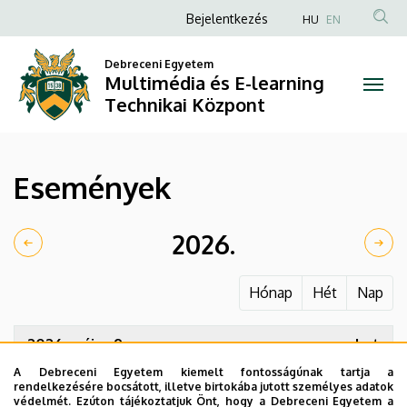
Események
Ugrás
Anonim
Bejelentkezés
HU
EN
a
Felhasználói
|
tartalomra
Debreceni Egyetem
fiók
Multimédia és E-learning
Multimédia
menüje
Technikai Központ
és
E-
Események
learning
Technikai
2026.
Központ
Hónap
Hét
Nap
2026. május 9.
szombat
A Debreceni Egyetem kiemelt fontosságúnak tartja a
15:00
Mesterek és tanítványok kiállítása
rendelkezésére bocsátott, illetve birtokába jutott személyes adatok
védelmét. Ezúton tájékoztatjuk Önt, hogy a Debreceni Egyetem a